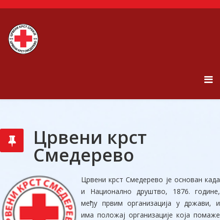
Црвени крст
Смедерево
Црвени крст Смедерево је основан када
и Национално друштво, 1876. године,
међу првим организација у држави, и
има положај организације која помаже