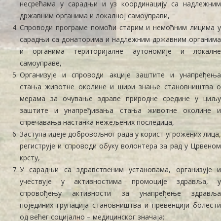
несрећама у сарадњи и уз координацију са надлежним
државним органима и локалној самоуправи,
Спроводи програме помоћи старим и немоћним лицима у
сарадњи са донаторима и надлежним државним органима
и органима територијалне аутономије и локалне
самоуправе,
Организује и спроводи акције заштите и унапређења
стања животне околине и шири знање становништва о
мерама за очување здраве природне средине у циљу
заштите и унапређивања стања животне околине и
спречавања настанка нежељених последица,
Заступа идеје добровољног рада у корист угрожених лица,
региструје и спроводи обуку волонтера за рад у Црвеном
крсту,
У сарадњи са здравственим установама, организује и
учествује у активностима промоције здравља, у
спровођењу активности за унапређење здравља
појединих групација становништва и превенцији болести
од већег социјално – медицинског значаја;