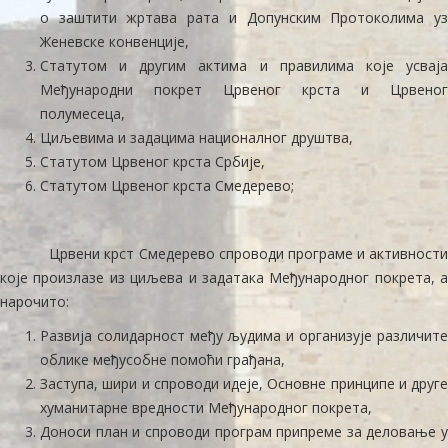
о заштити жртава рата и Допунским Протоколима уз
Женевске конвенције,
Статутом и другим актима и правилима које усваја
Међународни покрет Црвеног крста и Црвеног
полумесеца,
Циљевима и задацима националног друштва,
Статутом Црвеног крста Србије,
Статутом Црвеног крста Смедерево;
Црвени крст Смедерево спроводи програме и активности
које произлазе из циљева и задатака Међународног покрета, а
нарочито:
Развија солидарност међу људима и организује различите
облике међусобне помоћи грађана,
Заступа, шири и спроводи идеје, Основне принципе и друге
хуманитарне вредности Међународног покрета,
Доноси план и спроводи програм припреме за деловање у