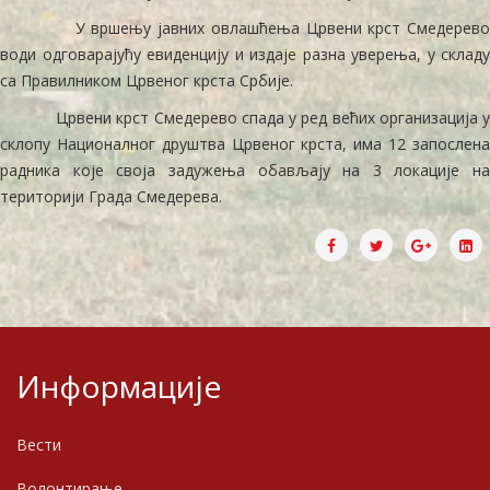
У вршењу јавних овлашћења Црвени крст Смедерево
води одговарајућу евиденцију и издаје разна уверења, у складу
са Правилником Црвеног крста Србије.
Црвени крст Смедерево спада у ред већих организација у
склопу Националног друштва Црвеног крста, има 12 запослена
радника које своја задужења обављају на 3 локације на
територији Града Смедерева.
Информације
Вести
Волонтирање