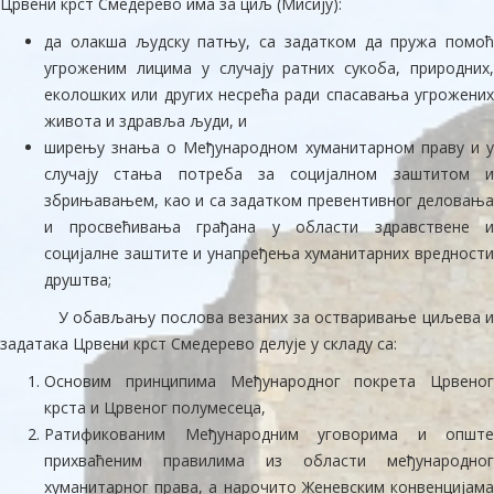
Црвени крст Смедерево има за циљ (Мисију):
да олакша људску патњу, са задатком да пружа помоћ
угроженим лицима у случају ратних сукоба, природних,
еколошких или других несрећа ради спасавања угрожених
живота и здравља људи, и
ширењу знања о Међународном хуманитарном праву и у
случају стања потреба за социјалном заштитом и
збрињавањем, као и са задатком превентивног деловања
и просвећивања грађана у области здравствене и
социјалне заштите и унапређења хуманитарних вредности
друштва;
У обављању послова везаних за остваривање циљева и
задатака Црвени крст Смедерево делује у складу са:
Основим принципима Међународног покрета Црвеног
крста и Црвеног полумесеца,
Ратификованим Међународним уговорима и опште
прихваћеним правилима из области међународног
хуманитарног права, а нарочито Женевским конвенцијама