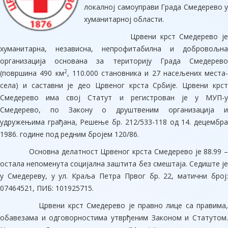
локалној самоуправи Града Смедерево у
хуманитарној области.
Црвени крст Смедерево је
хуманитарна, независна, непрофитабилна и добровољна
организација основана за територију Града Смедерево
2
(површина 490 км
, 110.000 становника и 27 насељених места-
села) и саставни је део Црвеног крста Србије. Црвени крст
Смедерево има свој Статут и регистрован је у МУП-у
Смедерево, по Закону о друштвеним организација и
удружењима грађана, Решење бр. 212/533-118 од 14. децембра
1986. године под редним бројем 120/86.
Основна делатност Црвеног крста Смедерево је 88.99 –
остала непоменута социјална заштита без смештаја. Седиште је
у Смедереву, у ул. Краља Петра Првог бр. 22, матични број:
07464521, ПИБ: 101925715.
Црвени крст Смедерево је правно лице са правима,
обавезама и одговорностима утврђеним Законом и Статутом.